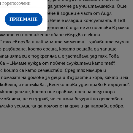
ки горепосочени
нски и няма търпение да започне да учи италиански. Още
 и правото Ви да
 към всичко това – вече 8 години е част от Лидл
в нашата
политика за
ПРИЕМАНЕ
 и от асистент днес вече е младши консултант. В Lidl
трана, да уважава мнението й и да не го поставя в рамки
ямото си постижение обаче свързва с екипа –
 С тях свързва и най-милите моменти – забавните случки,
 разбиране, което среща, когато решава да запише
анията ги е подкрепяла и е заставала зад тях. Това
чва – „Имаме нужда от повече служители като теб“.
 с които са като семейство. Сред тях намира и
помагат на домове за деца и възрастни хора, както и на
ивеят, я натъжава. „Всичко това удря право в сърцето“.
кото усилие, което ние правим, носи на тези хора
словията, че си здрав, че си имал безгрижно детство и
алко усилия, за да помогне на друг и да направи добро.