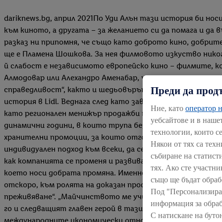
dariknews.bg, април 2021По Уди Алън тази история би носи
към киното, а другата – за желанието си да помага и да 
разказ ни припомня, че също като доброто кино, добрите
ще е Пламена Шошкова. За нея филмовото изкуство никога
й слабост е независимото европейско кино – филмите, 
Алмодовар или Алехандро Аменабар, чиито истории са до
Преди да прод
справедливост“, както и шедьовърът на Алехандро Инярит
история в Lidl. Веднага след като завършва университе
Ние, като
оператор н
като регионален менижър продажби през далечната 2009 
уебсайтове и в наше
динамични години, в които трупа безценен опит, приема
технологии, които с
хранителни промоции, за които отговаря и до днес. През
Някои от тях са тех
индивидуален подход към всеки, да се доверява на хората
събиране на статист
как компанията се променя и развива, което мотивира и н
тях. Ако сте участни
което носи добрата промяна. Именно това чувство я задъ
също ще бъдат обраб
отскоро, към ролята на доказан професионалист и запале
Под "Персонализира
преживяване“. „Майчинството ме учи да ценя всеки миг,
информация за обраб
го и следващият главен герой в тази история – Виктория
С натискане на буто
международните икономически отношения, днес учи втора