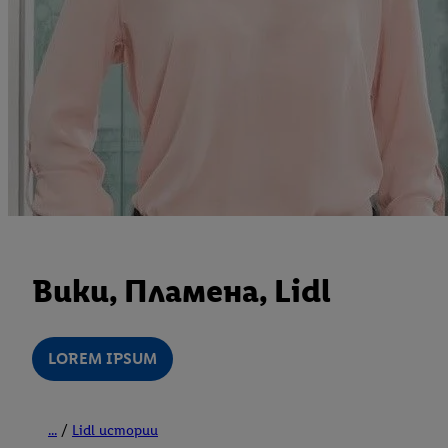
Вики, Пламена, Lidl
LOREM IPSUM
...
Lidl истории