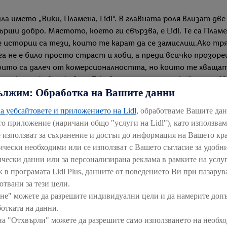
ла името „Вики, Пламена, Lidl“. В главната роля влизат дв
върши добро. Мястото, което ги свързва, е Lidl. Те са Пл
 истории са тези, които те карат да се замислиш.Ако тря
 не е било просто страст и хоби, а преди всичко прозоре
които са далеч от комерсионалността, но които те хваща
сущ като живия живот. Такива са последният, който граб
ължим: Обработка на Вашите данни
у „Любовта е кучка“, който няма да се измори да гледа о
та в Германия, започва работа в компанията, която и до 
а уебсайтовете и приложението на Lidl
, обработваме Вашите да
г., когато веригата още не е отворила първите си магази
то приложение (наричани общо "услуги на Lidl"), като използва
 нови предизвикателства и минава през различни позиции
е използват за съхранение и достъп до информация на Вашето кр
 цялото това време работата в Lidl я учи да дава най-доб
нически необходими или се използват с Вашето съгласие за удобни
 и да търси у тях силните страни. Вярва, че човек не тряб
ически данни или за персонализирана реклама в рамките на услуг
ея да продължава напред. Затова и до днес – също като в 
к в програмата Lidl Plus, данните от поведението Ви при пазарув
ржа толкова време в Лидл България – привилегията да раб
отвани за тези цели.
н кино фен, се добавя и нова, много по-важна – ролята на
не" можете да разрешите индивидуални цели и да намерите доп
 да му се наслаждавам пълноценно, защото именно моменти
отката на данни.
 Дърлева. Тя е от онези персонажи, които винаги изненадв
на "Отхвърли" можете да разрешите само използването на необх
 магистратура – „Национална сигурност и отбрана“ във В