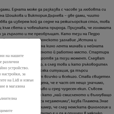
е дами. Едната може да разказва с часове за любовта си
амена Шошкова и Виктория Дърлева – две дами, чиито
бва да изберем кой да седне на режисьорския стол, това
ц към света и човешката природа. Признава, че голямата
т за гърлото и те преобръщат. Като тези на Педро
ва вниманието й – естонското заглавие „Истина и
тново и отново.Като на кино лента минава и нейната
днес си остава единственото й работно място. Стартира
нни на нашите
ни, но трескаво се подготвя за този момент. Следват
ме различни
 като диспо-мениджър, а след това и като ръководител
айно устройство.
рото от себе си във всяка ситуация, да търси
 настройки, за
ва да спира да учи – от всичко и всекиго. Става свидетел
ите на Lidl и извън
самото начало, е убедена, че е част от нещо значимо,
ане в магазина
оти на най-високо ниво и сред чудесен екип. Съвсем
 майка, която определя като „най-смисленото и вълнуващо
ълнителна
те с любимите хора са незаменими“, казва Пламена.Знае
ат с нещо – като например, че след немската филология и
одимите
оенната академия.Трудно е и да я опишеш в няколко