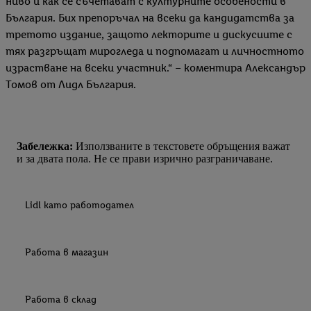
ниво и как се съчетават с културните особености в
България. Бих препоръчал на всеки да кандидатства за
третото издание, защото лекторите и дискусиите с
тях разгръщат мирогледа и подпомагат и личностното
израстване на всеки участник.“ ­– коментира Александър
Томов от Лидл България.
Забележка:
Използваните в текстовете обръщения важат
и за двата пола. Не се прави изрично разграничаване.
Lidl като работодател
Работа в магазин
Работа в склад