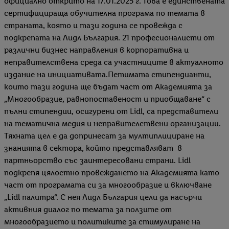
официално открито на 17.01.2025 г. Това е единствената
сертифицираща обучителна програма по темата в
страната, която и тази година се провежда с
подкрепата на Лидл България. 21 професионалисти от
различни бизнес направления в корпоративна и
неправителствена среда са участниците в актуалното
издание на инициативата.Петимата стипендианти,
които тази година ще бъдат част от Академията за
„Многообразие, равнопоставеност и приобщаване“ с
пълни стипендии, осигурени от Lidl, са представители
на тематична медия и неправителствени организации.
Тяхната цел е да допринесат за мултиплициране на
знанията в сектора, който представляват в
партньорство със заинтересовани страни. Lidl
подкрепя цялостно провеждането на Академията като
част от програмата си за многообразие и включване
„Lidl палитра“. С нея Лидл България цели да насърчи
активния диалог по темата за ползите от
многообразието и политиките за стимулиране на