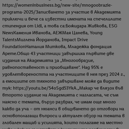
https://womeninbusiness.bg/new-site/mnogoobrazie-
programa-2025/Записването за участие в Академията
приключи и вече са известни имената на спечелилите
стипендия от Lidl, а това са:Божидара Живкова, ESG
NewsКамелия Иванова, АЕЖМая Цанева, Young
TalentsМиглена Йорданова, Impact Drive
FoundationНаталия Миткова, Младежка фондация
Арете.Общо 43 участници завършиха първите две
издания на Академията за „Многообразие,
равнопоставеност и приобщаване“. Над 95% е
удовлетвореността на участниците в нея през 2024 г.,
а емоциите от тяхното завършване може да видите
тук: https://youtu.be/54oSgd53YkA.„Макар че влязох във
второто издание на Академията с нагласата, че съм
наясно с темата, бързо разбрах, че имам още много
какво да уча – от нюанси в общуването до отговори на
основополагащи въпроси и актуален обзор на темата в
глобален мащаб и усилията, които полагаме на местно