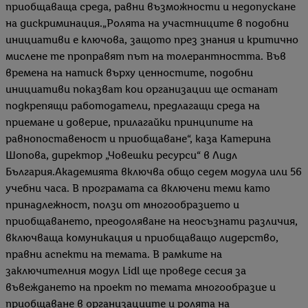
приобщаваща среда, равни възможности и недопускане
на дискриминация.„Ролята на участниците в подобни
инициативи е ключова, защото през знания и критично
мислене те проправят път на толерантността. Във
времена на натиск върху ценностите, подобни
инициативи показват кои организации ще останат
подкрепящи работодатели, предлагащи среда на
приемане и доверие, прилагайки принципите на
равнопоставеност и приобщаване“, каза Катерина
Шопова, директор „Човешки ресурси“ в Лидл
България.Академията включва общо седем модула или 56
учебни часа. В програмата са включени теми като
принадлежност, ползи от многообразието и
приобщаването, преодоляване на неосъзнати различия,
включваща комуникация и приобщаващо лидерство,
правни аспекти на темата. В рамките на
заключителния модул Lidl ще проведе сесия за
въвеждането на проект по темата многообразие и
приобщаване в организациите и ролята на