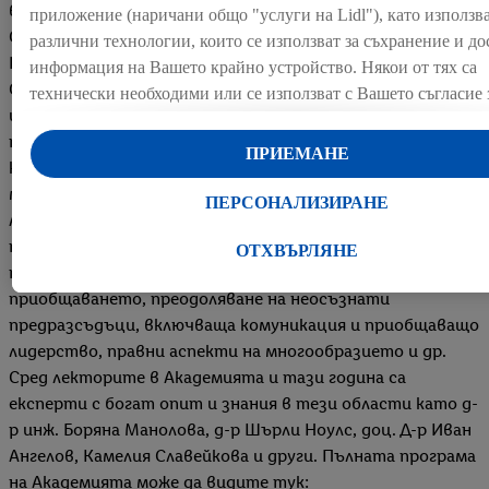
в бизнеса в България (СЖББ) и Стопанския факултет на
приложение (наричани общо "услуги на Lidl"), като използв
СУ „Св. Климент Охридски“, с подкрепата на Лидл
различни технологии, които се използват за съхранение и до
България. Отличена със „Знак за качество“ на
информация на Вашето крайно устройство. Някои от тях са
Софийския университет в категория „Значима
технически необходими или се използват с Вашето съгласие 
иновация“, Академията е финалист за награда от
удобни настройки, за събиране на статистически данни или 
престижните AMBA & BGA Excellence Awards 2025, в
персонализирана реклама в рамките на услугите на Lidl и из
ПРИЕМАНЕ
категория „Най-добра инициатива за култура,
Ако сте участник в програмата Lidl Plus, данните от поведе
многообразие и приобщаване“.Седемте модула на
при пазаруване в магазина също ще бъдат обработвани за тез
ПЕРСОНАЛИЗИРАНЕ
Академията за „Многообразие, равнопоставеност и
Под "Персонализиране" можете да разрешите индивидуални
приобщаване“, които покриват 56 учебни часа, са на
да намерите допълнителна информация за обработката на да
ОТХВЪРЛЯНЕ
теми като принадлежност, ползи от многообразието и
С натискане на бутона "Отхвърли" можете да разрешите сам
приобщаването, преодоляване на неосъзнати
използването на необходимите технологии. С натискане на
предразсъдъци, включваща комуникация и приобщаващо
"Съгласен" давате съгласието си за обработване за всички
лидерство, правни аспекти на многообразието и др.
горепосочени цели. Допълнителна информация, включителн
Сред лекторите в Академията и тази година са
периода на съхранение на данните и правото Ви да оттеглит
експерти с богат опит и знания в тези области като д-
съгласието си по всяко време с действие за в бъдеще, можете
р инж. Боряна Манолова, д-р Шърли Ноулс, доц. Д-р Иван
намерите в нашата
политика за поверителност
.
Можете да н
Ангелов, Камелия Славейкова и други. Пълната програма
правната информация за оператора на сайта тук.
на Академията може да видите тук: