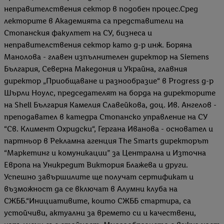
неправителствения сектор в подобен процес.Сред
лекторите в Академията са представители на
Стопанския факултет на СУ, бизнеса и
неправителствения сектор като д-р инж. Боряна
Манолова - главен изпълнителен директор на Siemens
България, Северна Македония и Украйна, главния
директор „Приобщаване и разнообразие“ в Progress д-р
Шърли Ноулс, председателят на борда на директорите
на Shell България Камелия Славейкова, доц. Ив. Ангелов -
преподавател в катедра Стопанско управление на СУ
“Св. Климент Охридски“, Гергана Иванова - основател и
партньор в Рекламна агенция The Smarts директорът
“Маркетинг и комуникации” за Централна и Източна
Европа на Уникредит Виктория Блажева и други.
Успешно завършилите ще получат сертификат и
възможност да се включат в Алумни клуба на
СЖББ.“Инициативите, които СЖББ стартира, са
устойчиви, актуални за времето си и качествени,