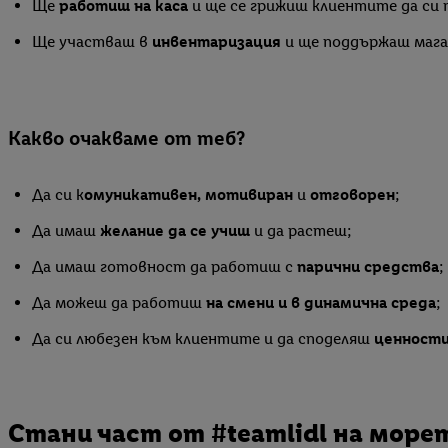
Ще
работиш на каса
и ще се грижиш клиентите да си
Ще участваш в
инвентаризация
и ще поддържаш маг
Какво очакваме от теб?
Да си к
омуникативен, мотивиран
и
отговорен
;
Да имаш
желание да се учиш
и да растеш;
Да имаш готовност да работиш с
парични средства
;
Да можеш да работиш
на смени и в динамична среда
;
Да си любезен към клиентите и да споделяш
ценности
Стани част от #teamlidl на море