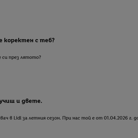
е коректен с теб?
е си през лятото?
лучиш и двете.
 в Lidl за летния сезон. При нас той е от 01.04.2026 г. д