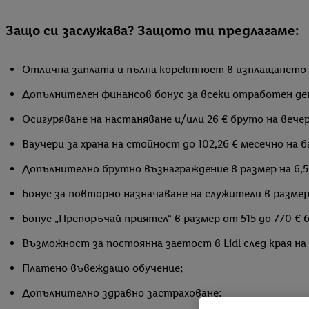
Защо си заслужава? Защото ти предлагаме:
Отлична заплата и пълна коректност в изплащането
Допълнителен финансов бонус за всеки отработен де
Осигуряване на настаняване и/или 26 € бруто на вече
Ваучери за храна на стойност до 102,26 € месечно на 
Допълнително брутно възнаграждение в размер на 6,5 
Бонус за повторно назначаване на служители в размер н
Бонус „Препоръчай приятел“ в размер от 515 до 770 € 
Възможност за постоянна заетост в Lidl след края на 
Платено въвеждащо обучение;
Допълнително здравно застраховане;