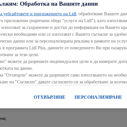
ължим: Обработка на Вашите данни
 им с безплатни психологически, финансови и правни конс
а уебсайтовете и приложението на Lidl
, обработваме Вашите да
то приложение (наричани общо "услуги на Lidl"), като използва
 ден;
е използват за съхранение и достъп до информация на Вашето кр
нически необходими или се използват с Вашето съгласие за удобни
ически данни или за персонализирана реклама в рамките на услуг
 деца от 1-ви до 8-и клас;
к в програмата Lidl Plus, данните от поведението Ви при пазарув
орма за служители с деца от 1-ви до 12-и клас.
отвани за тези цели.
не" можете да разрешите индивидуални цели и да намерите доп
отката на данни.
на "Отхвърли" можете да разрешите само използването на необх
кане на "Съгласен" давате съгласието си за обработване за всич
информация, включително за периода на съхранение на данните
 си по всяко време с действие за в бъдеще, можете да намерите 
ОТХВЪРЛЯНЕ
ПЕРСОНАЛИЗИРАНЕ
 внимание и усмивка;
те да намерите правната информация за оператора на сайта тук.
;
рна;