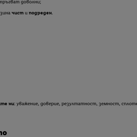
 тръгват доволни;
азина
чист
и
подреден
.
те ни
: уважение, доверие, резултатност, земност, спло
то