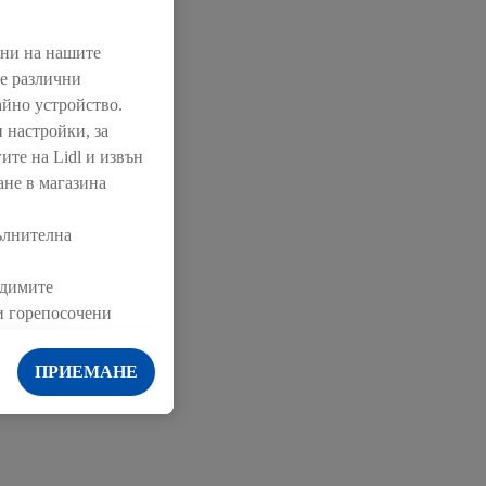
ултации;
нни на нашите
ме различни
айно устройство.
 настройки, за
ите на Lidl и извън
ане в магазина
ълнителна
одимите
ки горепосочени
 и правото Ви да
в нашата
политика за
ПРИЕМАНЕ