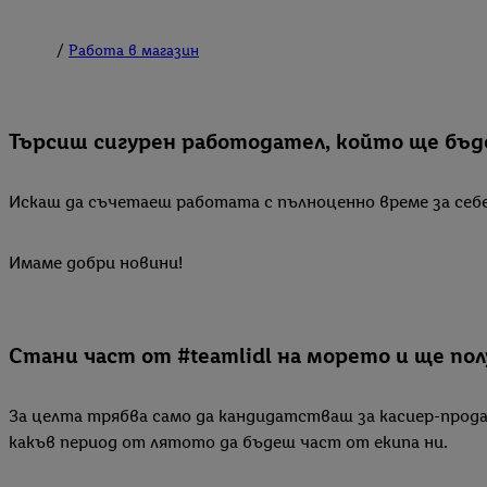
Работа в магазин
Търсиш сигурен работодател, който ще бъд
Искаш да съчетаеш работата с пълноценно време за себ
Имаме добри новини!
Стани част от #teamlidl на морето и ще по
За целта трябва само да кандидатстваш за касиер-продавач
какъв период от лятото да бъдеш част от екипа ни.