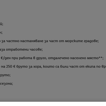
 й;
н;
р за частно настаняване за част от морските градове;
база отработени часове;
€/ден при работа в друго, отдалечено населено място**;
а 250 € бруто за хора, които са били част от екипа по вре
бруто;
сезона;