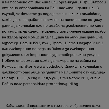
политика за поверителност
.
Можете да намерите правната
и на посочено от Вас лице или организация.При въпроси
информация за оператора на сайта тук.
относно обработката на Вашите лични данни или в
случай, че желаете да подадете сигнал или оплакване,
може да го направите писмено на посочените по-долу
данни за контакт или по имейл на длъжностното лице
по защита на личните данни.В допълнение имате право
на жалба пред Комисия за защита на личните данни на
адрес: гр. София 1592, бул. „Проф. Цветан Лазаров” № 2
или електронно по реда на Закона за електронния
документ и електронните удостоверителни услуги.
Повече информация може да намерите на сайта на
Комисията https://www.cpdp.bg.6. Данни за контакт с
длъжностното лице по защита на личните данни:„Лидл
България ЕООД енд КО“ КД ул. „3-ти март“ № 1, 2129 с.
Равно поле personaldata.protection@lidl.bg
Забележка:
Използваните в текстовете обръщения важат