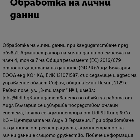
Обработка на лични
данни
Обработка на лични данни при кандидатстване през
обява1. Администратор на лични данни по смисъла на
член 4, точка 7 на Общия регламент (ЕС) 2016/679
относно защитата на данните (GDPR):Лидл България
ЕООД енд КО“ КД, ЕИК 131071587, със седалище и адрес на
управление област София, община Елин Пелин, 2129 с.
Равно поле, ул. „3-ти март“ № 1, имейл:
jobs@lidl.bgКандидатстването по обяви за работа от
Лидл България се извършва посредством онлайн
система, която се администрира от Lidl Stiftung & Co.
KG – Централата на Лидл в Германия. При обработване
на данните от регистрацията, администратор на
лични данни е същото дружество. Повече информация