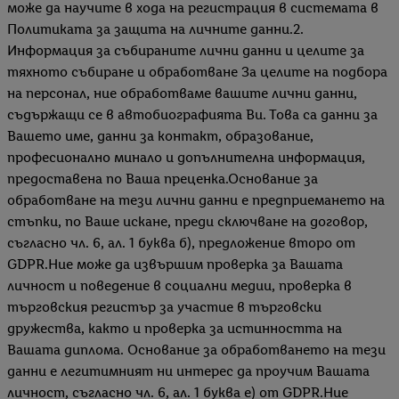
може да научите в хода на регистрация в системата в
Политиката за защита на личните данни.2.
Информация за събираните лични данни и целите за
тяхното събиране и обработване За целите на подбора
на персонал, ние обработваме вашите лични данни,
съдържащи се в автобиографията Ви. Това са данни за
Вашето име, данни за контакт, образование,
професионално минало и допълнителна информация,
предоставена по Ваша преценка.Основание за
обработване на тези лични данни е предприемането на
стъпки, по Ваше искане, преди сключване на договор,
съгласно чл. 6, ал. 1 буква б), предложение второ от
GDPR.Ние може да извършим проверка за Вашата
личност и поведение в социални медии, проверка в
търговския регистър за участие в търговски
дружества, както и проверка за истинността на
Вашата диплома. Основание за обработването на тези
данни е легитимният ни интерес да проучим Вашата
личност, съгласно чл. 6, ал. 1 буква е) от GDPR.Ние