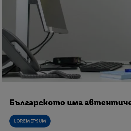
Българското има автентичен
LOREM IPSUM