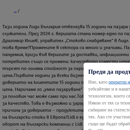
...
Тази година Лидл България отбелязва 15 години на пазара у 
служители. През 2024 г. веригата стана номер едно по па
Драгомир Илиев, управител „Стоково снабдяване” в Лидл 
това време?Промените в сектора са много и значими. Па
пандемия, кризи във веригите за доставки, инфлационни
потребител също се промени: качеството измести ценат
търсят по-голяма стойност за парите си. Това, че нашия
Преди да прод
цена.Първите години за всеки бизнес са изключително важ
Ние, като
оператор н
доверието на клиентите 15 години по-късно?Нашата лиде
уебсайтове и в наше
цена. Наричаме го „умно пазаруване” – да напазаруваш вс
технологии, които с
за половин час може само при нас.Това се дължи на вним
Някои от тях са тех
за качество. Това е възможно и заради собствените ма
събиране на статист
причина за доверието – продуктите им носят познатия вк
тях. Ако сте участни
на български стоки в Европа?Lidl е единствената компан
също ще бъдат обраб
оборот на български компании с Lidl само за миналата го