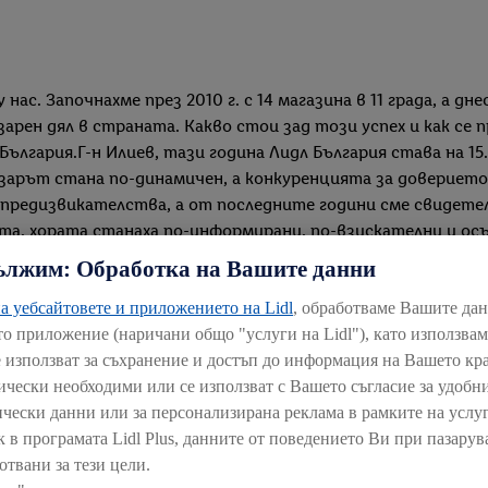
нас. Започнахме през 2010 г. с 14 магазина в 11 града, а дн
зарен дял в страната. Какво стои зад този успех и как се
България.Г-н Илиев, тази година Лидл България става на 1
зарът стана по-динамичен, а конкуренцията за доверието 
 предизвикателства, а от последните години сме свидете
а, хората станаха по-информирани, по-взискателни и осъ
т пазарен дял расте, означава, че успешно отговаряме на 
ължим: Обработка на Вашите данни
ни, защото това е времето, в което се градят връзки, про
а уебсайтовете и приложението на Lidl
, обработваме Вашите да
рска позиция е резултат от желанието ежедневно да дава
то приложение (наричани общо "услуги на Lidl"), като използва
ичко, което ти трябва, бързо и лесно на едно място. Какт
е използват за съхранение и достъп до информация на Вашето кр
ателно подбран асортимент. Вместо 35 вида шунка, имаме 
нически необходими или се използват с Вашето съгласие за удобни
рки, с които контролираме качеството. Устойчивите парт
ически данни или за персонализирана реклама в рамките на услуг
ус на родното, а с нас получават и уникални възможности
к в програмата Lidl Plus, данните от поведението Ви при пазарув
ия в сектора, която дава на българските си партньори дос
отвани за тези цели.
дина възлиза на 106,5 млн. лв. Така помогнахме на 39 родн