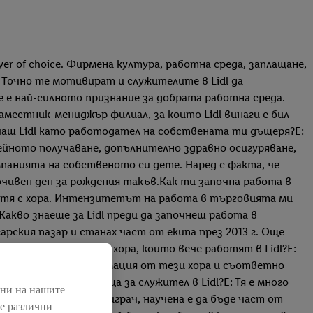
r of choice. Фирмена култура, работна среда, заплащане,
Точно те мотивират и служителите в Lidl да
е най-силното признание за добрата работна среда.
местник-мениджър филиал, за които Lidl винаги е бил
чаш Lidl като работодател на собствената ти дъщеря?Е:
ейното получаване, допълнително здравно осигуряване,
панията на собственото си дете. Наред с факта, че
чивен ден за рождения такъв.Как ти започна работа в
аботя с хора. Интензитетът на работа в търговията ми
Какво знаеше за Lidl преди да започнеш работа в
рския пазар и станах част от екипа през 2013 г. Още
ботата.Познаваше ли хора, които вече работят в Lidl?Е:
а верига. Имах информация от тези хора и съответно
а, че тя е подходяща за служител в Lidl?Е: Тя е много
нни на нашите
 спортист, отборен играч, научена е да бъде част от
ме различни