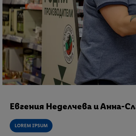
Евгения Неделчева и Анна-С
LOREM IPSUM