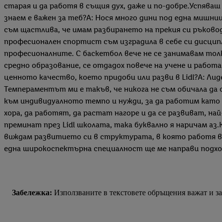
старая и да работя в същия дух, даже и по-добре.Успяв
знаем е важен за теб?А: Нося много дини под една мишн
съм щастлива, че имам разбирането на прекия си ръково
професионален спортист съм изградила в себе си дисцип
професионалните. С баскетбол вече не се занимавам тол
средно образование, се отдадох повече на учене и работ
ценното качество, което придоби или разви в Lidl?А: Лид
Темпераментът ми е такъв, че никога не съм обичала да о
към индивидуалното темпо и нужди, за да работим като 
хора, да работят, да растат нагоре и да се развиват, н
преминат през Lidl школата, така буквално я наричам аз.
виждам развитието си в структурата, в която работя в 
една широкоспектърна специалност ще ме направи подход
Забележка:
Използваните в текстовете обръщения важат и за 