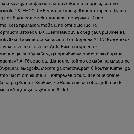
лираш между професионалния живот и спорта, който
номика“ в УНСС. Съвсем наскоро завърших трети курс и
а са в унисон с лекционната програма. Като
е, сега прилагам това и по отношение на
ортист играех в БК „Септември“, а след завършване на
икувам в аматьорска лига и в отбора на УНСС.Кое е най-
аста нагоре и нагоре. Добавям и търпение.
рпение да ги обучавам, да проявявам повече разбиране
одател? А: Твърдо да. Шансът, който се дава на младите
 завършили младежи могат да стартират в компанията, да
като част от екипа в Централен офис. Все още обаче
а на развитие. Вярвам, че висшето ми образование в
ми амбиции за развитие в Lidl.