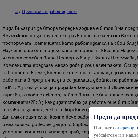
...
Препоръчан работодател
Лидл България за втора поредна година е в топ 3 на пре
възможности за обучение и развитие, са част от важнит
препоръчат компанията като работодател на свои близк
Научете още от споделената история на Евгения Неделчев
част от семейството.Препоръчващ: Евгения Неделчева, 
Компанията предлага много добър социален пакет. Осигу
работното време, което се отчита и заплаща до минута 
работата в празнични дни се заплаща двойно, не работи
Lidl?Е: Аз съм учила за продавач консултант в Икономич
харесва, а това е сектор, който винаги е бил интересен 
компанията?Е: Аз кандидатствах за работа още в първите
тогава се знаеше, че Lidl е коректен работодател, че пр
Преди да прод
Да, имах приятелка, която вече работеше в компанията, 
имах голямо доверие, защото вярвах в преценката им.Кои 
Ние, като
оператор н
упорита, гони си целите до край, стреми се винаги към в
уебсайтове и в наше