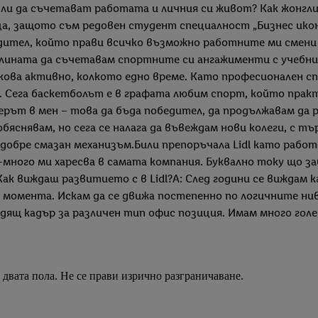
аш ли да съчетават работата и личния си живот? Как жонг
ица, защото съм редовен студент специалност „Бизнес ико
дител, който прави всичко възможно работните ми смени д
лината да съчетавам спортните си ангажименти с учебнит
кова активно, колкото едно време. Като професионален сп
а. Сега баскетболът е в графата любим спорт, който практ
ерът в мен – това да бъда победител, да продължавам да р
бяснявам, но сега се налага да въвеждам нови колеги, с тъ
добре смазан механизъм.Били препоръчала Lidl като работ
ай-много ми харесва в самата компания. Буквално току що
Как виждаш развитието с в Lidl?А: След години се виждам 
момента. Искам да се движа постепенно по логичните нив
ящ кадър за различен тип офис позиция. Имам много голе
двата пола. Не се прави изрично разграничаване.