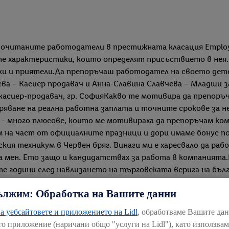
дпочитаните работодатели в престижната класация Employe
е характеристики, които определят присъствието в нея. 
и и приятели.Да препоръчаш работодател на своето дете 
а – Касиер продавач и Анна-Славина Славчева – Младши за
касиер-продавач, гр. СофияКакво те мотивира да препоръ
ряване на реална работна заплата и точните срокове за н
- много плюсове, които ме мотивираха да препоръчам ком
м на част от официалните празници и дори имаме бонус по
еския техникум в Червен бряг. Винаги ми е харесвало да р
за мен. Ето защо и кандидатствах за работа в компанията.
 години след навлизането на търговската верига на бълга
оцесите на работа са ясни и опростени, което улеснява ра
ължим: Обработка на Вашите данни
управител и зам.-управител, с които съм работила в друг
са качествата на дъщеря ти Анна-Славина, които те убедих
а уебсайтовете и приложението на Lidl
, обработваме Вашите да
ърха и към това да прави нещата по перфектен начин. Тя е
то приложение (наричани общо "услуги на Lidl"), като използва