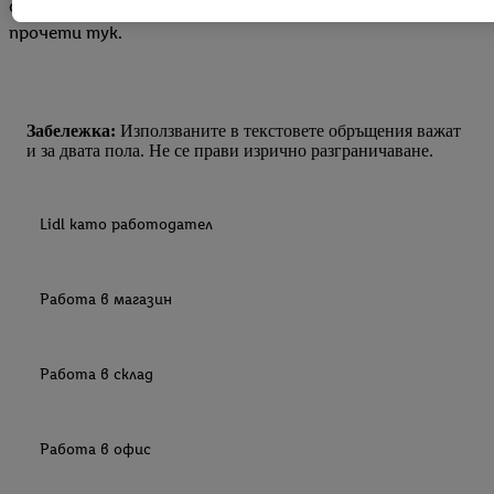
свързана със защитата на личните данни
С натискане на бутона "Отхвърли" можете да разрешите сам
прочети тук.
използването на необходимите технологии. С натискане на
"Съгласен" давате съгласието си за обработване за всички
горепосочени цели. Допълнителна информация, включителн
периода на съхранение на данните и правото Ви да оттеглит
Забележка:
Използваните в текстовете обръщения важат
съгласието си по всяко време с действие за в бъдеще, можете
и за двата пола. Не се прави изрично разграничаване.
намерите в нашата
политика за поверителност
.
Можете да н
правната информация за оператора на сайта тук.
Lidl като работодател
Работа в магазин
Работа в склад
Работа в офис