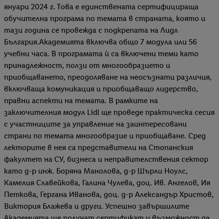
януари 2024 г. Това е единствената сертифицираща
обучителна програма по темата в страната, която и
тази година се провежда с подкрепата на Лидл
България.Академията включва общо 7 модула или 56
учебни часа. В програмата ѝ са включени теми като
принадлежност, ползи от многообразието и
приобщаването, преодоляване на неосъзнати различия,
включваща комуникация и приобщаващо лидерство,
правни аспекти на темата. В рамките на
заключителния модул Lidl ще проведе практическа сесия
с участниците за управление на заинтересовани
страни по темата многообразие и приобщаване. Сред
лекторите в нея са представители на Стопанския
факултет на СУ, бизнеса и неправителствения сектор
като д-р инж. Боряна Манолова, д-р Шърли Ноулс,
Камелия Славейкова, Галина Чулева, доц. Ив. Ангелов, Ия
Петкова, Гергана Иванова, доц. д-р Александър Христов,
Виктория Блажева и други. Успешно завършилите
Академията ще получат сертификат и възможност да