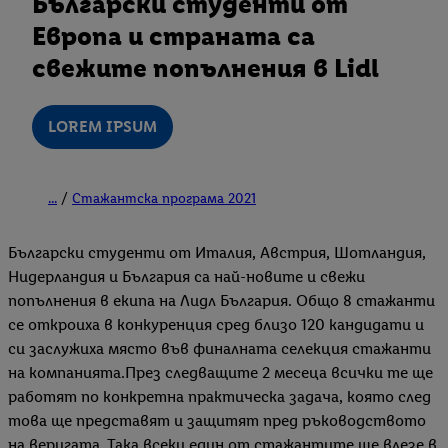
Български студенти от
Европа и страната са
свежите попълнения в Lidl
LOREM IPSUM
...
Стажантска програма 2021
Български студенти от Италия, Австрия, Шотландия,
Нидерландия и България са най-новите и свежи
попълнения в екипа на Лидл България. Общо 8 стажанти
се откроиха в конкуренция сред близо 120 кандидати и
си заслужиха място във финалната селекция стажанти
на компанията.През следващите 2 месеца всички те ще
работят по конкретна практическа задача, която след
това ще представят и защитят пред ръководството
на веригата. Така всеки един от стажантите ще влезе в