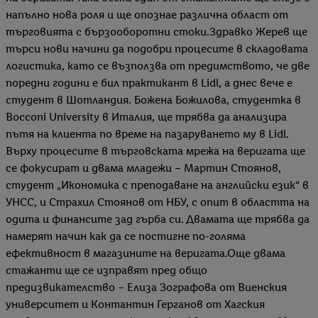
напълно нова роля и ще опознае различна област от
търговията с бързооборотни стоки.Здравко Жерев ще
търси нови начини да подобри процесите в складовата
логистика, като се възползва от предимството, че две
поредни години е бил практикант в Lidl, а днес вече е
студент в Шотландия. Божена Божилова, студентка в
Bocconi University в Италия, ще трябва да анализира
пътя на клиента по време на пазаруването му в Lidl.
Върху процесите в търговската мрежа на веригата ще
се фокусират и двама младежи – Мартин Стоянов,
студент „Икономика с преподаване на английски език“ в
УНСС, и Страхил Стоянов от НБУ, с опит в областта на
одита и финансите зад гърба си. Двамата ще трябва да
намерят начин как да се постигне по-голяма
ефективност в магазините на веригата.Още двама
стажанти ще се изправят пред общо
предизвикателство – Елиза Зографова от Виенския
университет и Контантин Герганов от Хагския