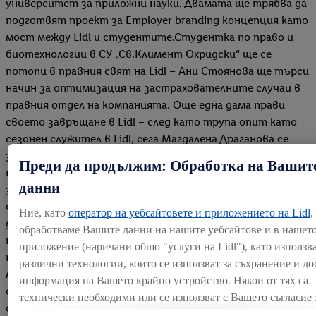
университет за приложни науки. Двамата ще трябва да
подготвят проект за Employer branding концепция като
мост между Lidl и студентите.Студентка по право и
биотехнологии в СУ „Св.Климент Охридски“ ще се
потопи в правния свят на Lidl – Ани Стоянова ще търси
начин за оптимизация на застрахователните случаи в
правния отдел на компанията. Още една дама прави
своето завръщане в Lidl – след като трупа опит като
сезонен служител в Lidl, сега Магдалена Драганова се
завръща като стажант със задачата да изготви
Преди да продължим: Обработка на Вашит
проект за популяризиране на WEB базирана платформа
данни
за обмен на документи с доставчици на Lidl.Всичките 8
стажанти предстои да навлязат и да опознаят в
Ние, като
оператор на уебсайтовете и приложението на Lidl
,
детайли света на Lidl, за да разработят своите
обработваме Вашите данни на нашите уебсайтове и в нашет
проекти. Освен високо ценена заради своята
приложение (наричани общо "услуги на Lidl"), като използв
практическа насоченост, стажантската програма на
различни технологии, които се използват за съхранение и до
Лидл България е и реална възможност за кариерен
информация на Вашето крайно устройство. Някои от тях са
старт на младежи без голям опит по специалността, но
технически необходими или се използват с Вашето съгласие 
с желание да учат и да се развиват. Доказателство са
удобни настройки, за събиране на статистически данни или 