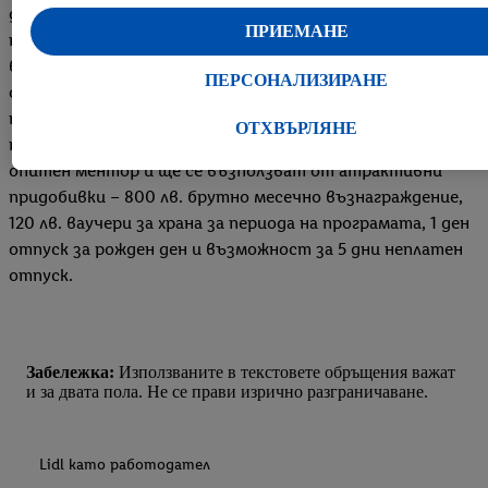
двама от миналогодишните стажанти, които
персонализирана реклама в рамките на услугите на Lidl и из
ПРИЕМАНЕ
продължиха кариерното си развитие в компанията и
Ако сте участник в програмата Lidl Plus, данните от поведе
вече са част от екипа на Лидл България.По време на
при пазаруване в магазина също ще бъдат обработвани за тез
ПЕРСОНАЛИЗИРАНЕ
стажа си в компанията, младите таланти ще преминат
Под "Персонализиране" можете да разрешите индивидуални
през допълнителни обучения – по управление на
да намерите допълнителна информация за обработката на да
ОТХВЪРЛЯНЕ
проекти и презентационни умения, ще разчитат на
С натискане на бутона "Отхвърли" можете да разрешите сам
опитен ментор и ще се възползват от атрактивни
използването на необходимите технологии. С натискане на
придобивки – 800 лв. брутно месечно възнаграждение,
"Съгласен" давате съгласието си за обработване за всички
120 лв. ваучери за храна за периода на програмата, 1 ден
горепосочени цели. Допълнителна информация, включителн
отпуск за рожден ден и възможност за 5 дни неплатен
периода на съхранение на данните и правото Ви да оттеглит
отпуск.
съгласието си по всяко време с действие за в бъдеще, можете
намерите в нашата
политика за поверителност
.
Можете да н
правната информация за оператора на сайта тук.
Забележка:
Използваните в текстовете обръщения важат
и за двата пола. Не се прави изрично разграничаване.
Lidl като работодател