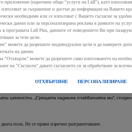
то приложение (наричани общо "услуги на Lidl"), като използва
е използват за съхранение и достъп до информация на Вашето кр
нически необходими или се използват с Вашето съгласие за удобни
ически данни или за персонализирана реклама в рамките на услуг
с шефа“ срещна Бисер Инчовски – Управител на ресор „Це
к в програмата Lidl Plus, данните от поведението Ви при пазарув
лагоевград.Бисер Инчовски в качеството си на топ менид
отвани за тези цели.
ъри на любимите им компании. Участието от страна на би
не" можете да разрешите индивидуални цели и да намерите доп
аната. „Подобни срещи са ценни и за двете страни, защот
отката на данни.
мериканския университет, Радослав Русинов трупа опит в
на "Отхвърли" можете да разрешите само използването на необх
и бъдещето си в страната. „Lidl винаги е предизвиквал 
кане на "Съгласен" давате съгласието си за обработване за всич
политиката за развитие на кадри, динамичната работна ср
информация, включително за периода на съхранение на данните
нт съм изключително доволен от обслужването, което полу
 си по всяко време с действие за в бъдеще, можете да намерите 
ОТХВЪРЛЯНЕ
ПЕРСОНАЛИЗИРАНЕ
вай с шефа“ се включиха още представители на отдел „Ц
те да намерите правната информация за оператора на сайта тук.
България и за стратегическите усилия, които водят до ек
лени ценности. „Срещата надмина очакванията ми“, споде
двата пола. Не се прави изрично разграничаване.