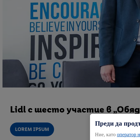
Lidl с шесто участие в „Обя
Преди да прод
LOREM IPSUM
Ние, като
оператор н