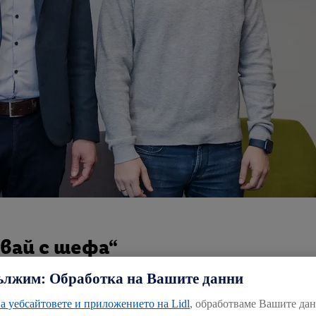
двай с шефа“
ължим: Обработка на Вашите данни
а уебсайтовете и приложението на Lidl
, обработваме Вашите да